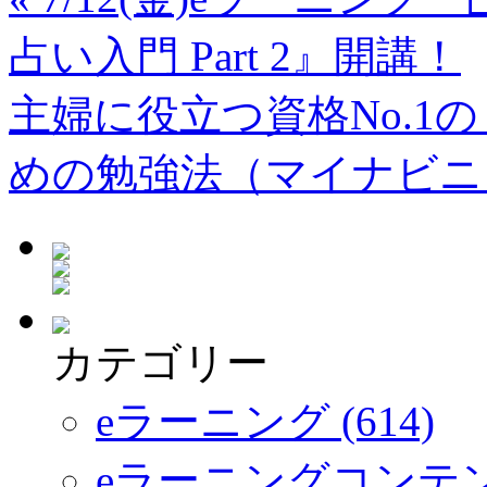
占い入門 Part 2』開講！
主婦に役立つ資格No.1
めの勉強法（マイナビ
カテゴリー
eラーニング (614)
eラーニングコンテ