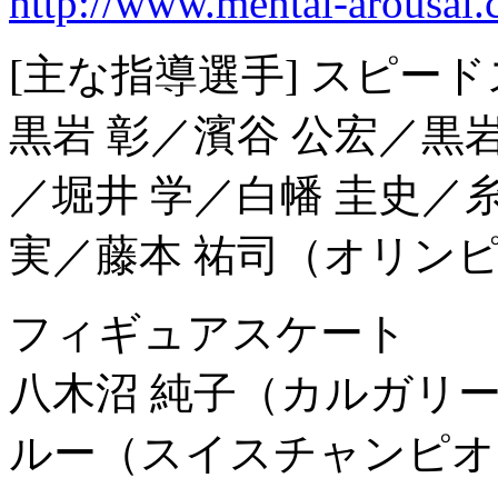
http://www.mental-arousal
[主な指導選手] スピー
黒岩 彰／濱谷 公宏／黒岩
／堀井 学／白幡 圭史／糸
実／藤本 祐司（オリン
フィギュアスケート
八木沼 純子（カルガリ
ルー（スイスチャンピオ