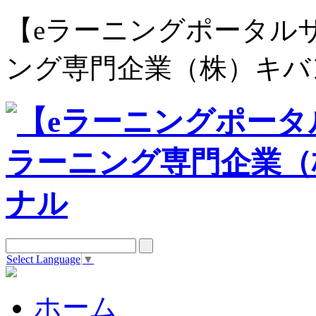
【eラーニングポータルサイト e
ング専門企業（株）キバ
Select Language
▼
ホーム