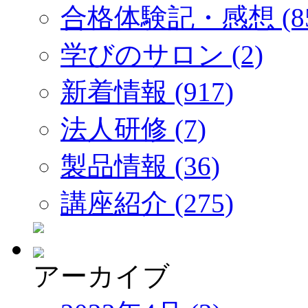
合格体験記・感想 (85
学びのサロン (2)
新着情報 (917)
法人研修 (7)
製品情報 (36)
講座紹介 (275)
アーカイブ