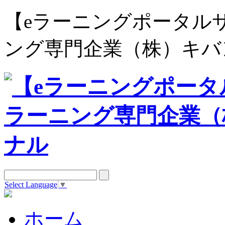
【eラーニングポータルサイト e
ング専門企業（株）キバ
Select Language
▼
ホーム