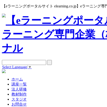
【eラーニングポータルサイト elearning.co.jp】eラー
Select Language
▼
ホーム
講座一覧
法人研修
教材制作
スタジオ
お問合せ