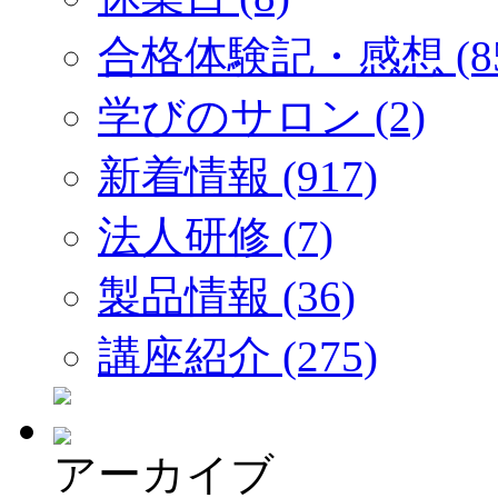
合格体験記・感想 (85
学びのサロン (2)
新着情報 (917)
法人研修 (7)
製品情報 (36)
講座紹介 (275)
アーカイブ