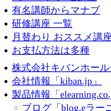
有名講師からマナブ
研修講座 一覧
月替わり おススメ講
お支払方法は多種
株式会社キバンホール
会社情報「kiban.jp」
製品情報「elearning.co
ブログ「blog.eラーニ