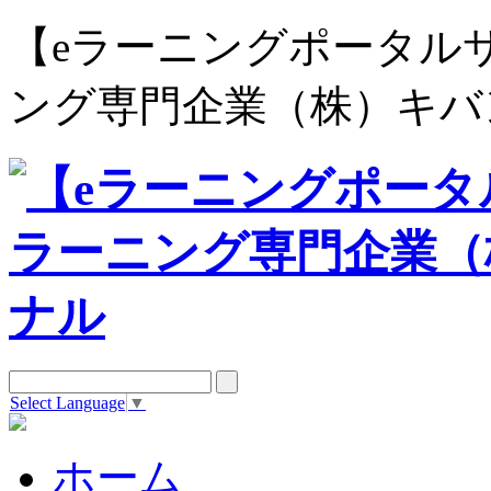
【eラーニングポータルサイト e
ング専門企業（株）キバ
Select Language
▼
ホーム