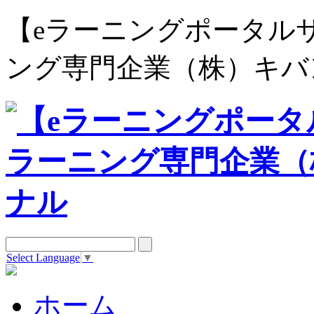
【eラーニングポータルサイト e
ング専門企業（株）キバ
Select Language
▼
ホーム