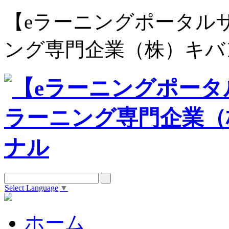
【eラーニングポータルサイト e
ング専門企業（株）キバ
Select Language
▼
ホーム