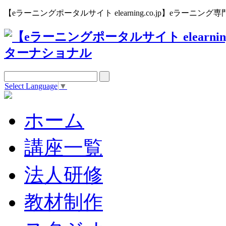
【eラーニングポータルサイト elearning.co.jp】eラー
Select Language
▼
ホーム
講座一覧
法人研修
教材制作