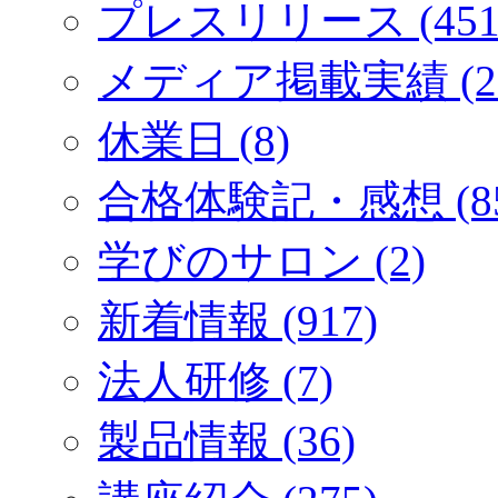
プレスリリース (451
メディア掲載実績 (2
休業日 (8)
合格体験記・感想 (85
学びのサロン (2)
新着情報 (917)
法人研修 (7)
製品情報 (36)