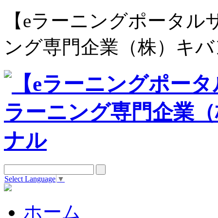
【eラーニングポータルサイト e
ング専門企業（株）キバ
Select Language
▼
ホーム