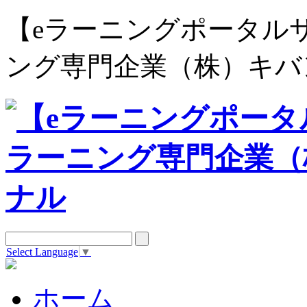
【eラーニングポータルサイト e
ング専門企業（株）キバ
Select Language
▼
ホーム