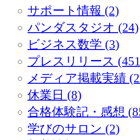
サポート情報 (2)
パンダスタジオ (24)
ビジネス数学 (3)
プレスリリース (451
メディア掲載実績 (2
休業日 (8)
合格体験記・感想 (85
学びのサロン (2)