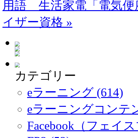
用語 生活家電「電気便
イザー資格
»
カテゴリー
eラーニング (614)
eラーニングコンテ
Facebook（フェイス