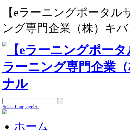
【eラーニングポータルサイト e
ング専門企業（株）キバ
Select Language
▼
ホーム