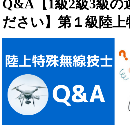
Q&A【1級2級3級
ださい】第１級陸上