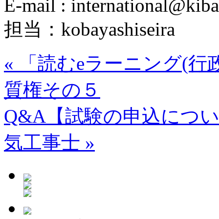
E-mail : international@kiba
担当：kobayashiseira
«
「読むeラーニング(行政
質権その５
Q&A【試験の申込につ
気工事士
»