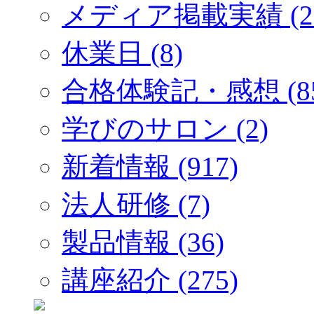
メディア掲載実績 (2
休業日 (8)
合格体験記・感想 (85
学びのサロン (2)
新着情報 (917)
法人研修 (7)
製品情報 (36)
講座紹介 (275)