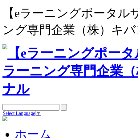
【eラーニングポータルサイト e
ング専門企業（株）キバ
Select Language
▼
ホーム