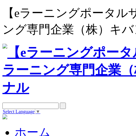
【eラーニングポータルサイト e
ング専門企業（株）キバ
Select Language
▼
ホーム