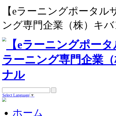
【eラーニングポータルサイト e
ング専門企業（株）キバ
Select Language
▼
ホーム