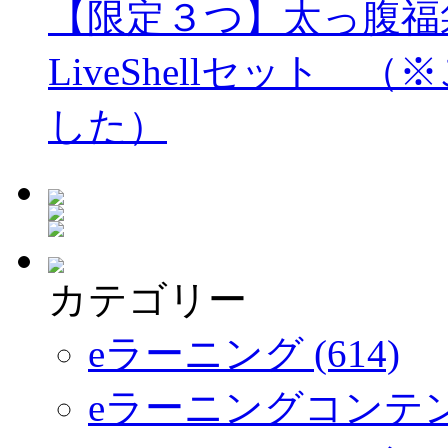
【限定３つ】太っ腹福袋
LiveShellセット
した）
カテゴリー
eラーニング (614)
eラーニングコンテ