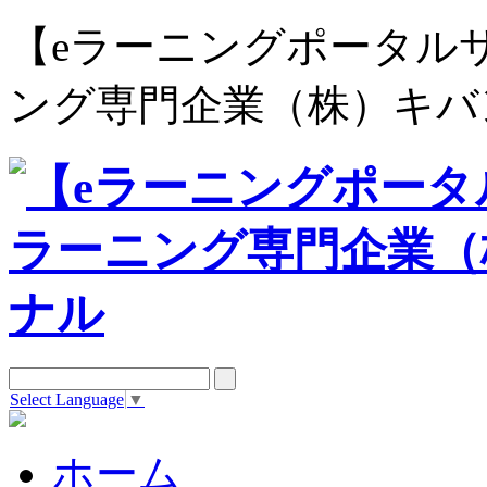
【eラーニングポータルサイト e
ング専門企業（株）キバ
Select Language
▼
ホーム