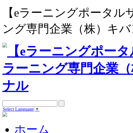
【eラーニングポータルサイト e
ング専門企業（株）キバ
Select Language
▼
ホーム