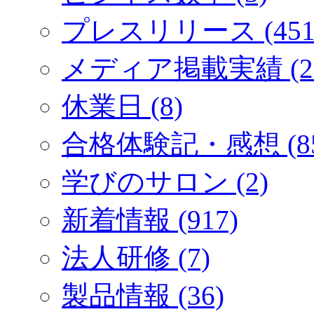
プレスリリース (451
メディア掲載実績 (2
休業日 (8)
合格体験記・感想 (85
学びのサロン (2)
新着情報 (917)
法人研修 (7)
製品情報 (36)