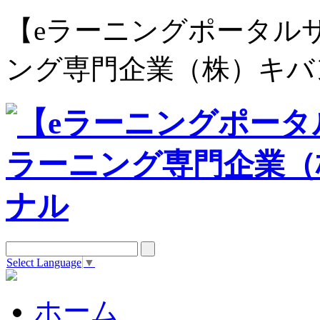
【eラーニングポータルサイト e
ング専門企業（株）キバ
Select Language
▼
ホーム