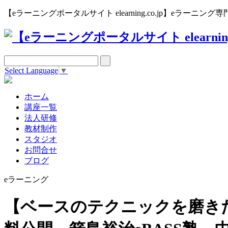
【eラーニングポータルサイト elearning.co.jp】eラー
Select Language
▼
ホーム
講座一覧
法人研修
教材制作
スタジオ
お問合せ
ブログ
eラーニング
【ベースのテクニックを磨き