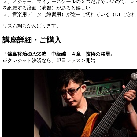
２、メジャー、マイナースケールの２つだけでいいので、０
を網羅する譜面（演習）があると嬉しい
３、音楽用データ（練習用）が途中で切れている（DLできれ
リズム編もがんばります。
講座詳細・ご購入
『
箭島裕治eBASS塾 中級編 ４章 技術の発展
』
※クレジット決済なら、即日レッスン開始！