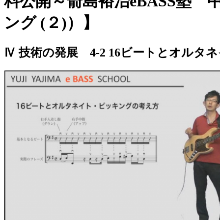
料公開～箭島裕治eBASS塾
ング (２)）】
Ⅳ 技術の発展 4-2 16ビートとオルタ