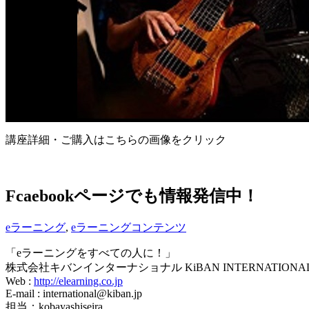
講座詳細・ご購入はこちらの画像をクリック
Fcaebookページでも情報発信中！
eラーニング
,
eラーニングコンテンツ
「eラーニングをすべての人に！」
株式会社キバンインターナショナル KiBAN INTERNATIONAL C
Web :
http://elearning.co.jp
E-mail : international@kiban.jp
担当：kobayashiseira