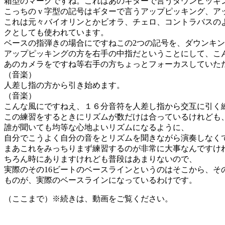
箱型のマークですね。これはあのギターで言うダウンピッキ
こっちの v 字型の記号はギターで言うアップピッキング、
これは元々バイオリンとかビオラ、チェロ、コントラバスの
クとしても使われています。
ベースの指弾きの場合にですねこの2つの記号を、ダウンキ
アップピッキングの方を右手の中指だということにして、こ
あのカメラをですね等右手の方ちょっとフォーカスしていた
（音楽）
人差し指の方から引き始めます。
（音楽）
こんな風にですねえ、１６分音符を人差し指から交互に引く
この練習をするときにリズムが数だけは合っているけれども
誰が聞いても均等な心地よいリズムになるように、
自分でこうよく自分の音をとリズムを聞きながら演奏しなく
まあこれをみっちりまず練習するのが非常に大事なんですけ
ちろん時にありますけれども普段はあまりないので、
実際のその16ビートのベースラインというのはそこから、そ
ものが、実際のベースラインになっているわけです。
（ここまで）※続きは、動画をご覧ください。