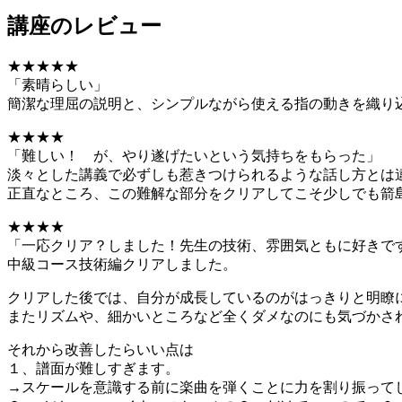
講座のレビュー
★★★★★
「素晴らしい」
簡潔な理屈の説明と、シンプルながら使える指の動きを織り
★★★★
「難しい！ が、やり遂げたいという気持ちをもらった」
淡々とした講義で必ずしも惹きつけられるような話し方とは
正直なところ、この難解な部分をクリアしてこそ少しでも箭
★★★★
「一応クリア？しました！先生の技術、雰囲気ともに好きで
中級コース技術編クリアしました。
クリアした後では、自分が成長しているのがはっきりと明瞭
またリズムや、細かいところなど全くダメなのにも気づかさ
それから改善したらいい点は
１、譜面が難しすぎます。
→スケールを意識する前に楽曲を弾くことに力を割り振って