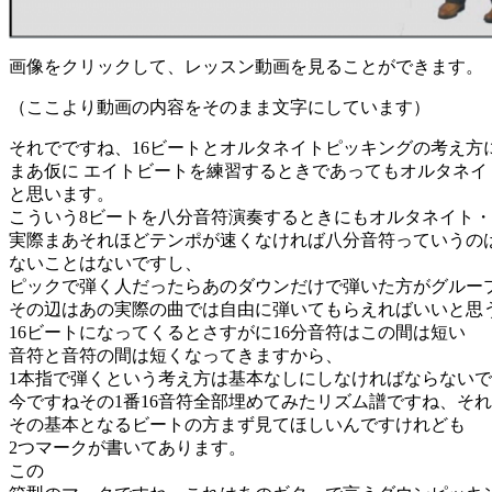
画像をクリックして、レッスン動画を見ることができます。
（ここより動画の内容をそのまま文字にしています）
それでですね、16ビートとオルタネイトピッキングの考え方
まあ仮に エイトビートを練習するときであってもオルタネイ
と思います。
こういう8ビートを八分音符演奏するときにもオルタネイト
実際まあそれほどテンポが速くなければ八分音符っていうの
ないことはないですし、
ピックで弾く人だったらあのダウンだけで弾いた方がグルー
その辺はあの実際の曲では自由に弾いてもらえればいいと思
16ビートになってくるとさすがに16分音符はこの間は短い
音符と音符の間は短くなってきますから、
1本指で弾くという考え方は基本なしにしなければならない
今ですねその1番16音符全部埋めてみたリズム譜ですね、そ
その基本となるビートの方まず見てほしいんですけれども
2つマークが書いてあります。
この