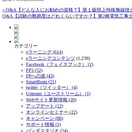
«
Q&A【どんな人にお勧めの資格？】第１級陸上特殊無線技
Q&A【試験の難易度はどれくらいですか？】第2種電気工事
カテゴリー
eラーニング (614)
eラーニングコンテンツ
(1,239)
Facebook（フェイスブック） (2)
FP3 (52)
FPへの道 (43)
SmartBrain (21)
twitter（ツイッター） (4)
Ustream（ユーストリーム） (1)
Webサイト更新情報 (20)
アップデート (12)
オンラインセミナー (22)
キャンペーン (86)
サポート情報 (2)
パンダスタジオ (24)