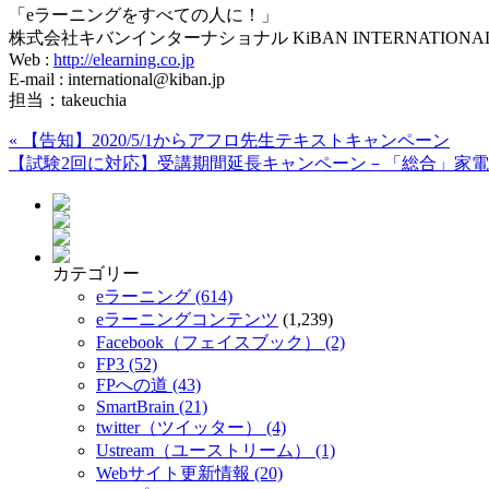
「eラーニングをすべての人に！」
株式会社キバンインターナショナル KiBAN INTERNATIONAL C
Web :
http://elearning.co.jp
E-mail : international@kiban.jp
担当：takeuchia
«
【告知】2020/5/1からアフロ先生テキストキャンペーン
【試験2回に対応】受講期間延長キャンペーン－「総合」家
カテゴリー
eラーニング (614)
eラーニングコンテンツ
(1,239)
Facebook（フェイスブック） (2)
FP3 (52)
FPへの道 (43)
SmartBrain (21)
twitter（ツイッター） (4)
Ustream（ユーストリーム） (1)
Webサイト更新情報 (20)