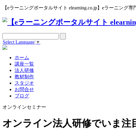
【eラーニングポータルサイト elearning.co.jp】eラー
Select Language
▼
ホーム
講座一覧
法人研修
教材制作
スタジオ
お問合せ
ブログ
オンラインセミナー
オンライン法人研修でいま注