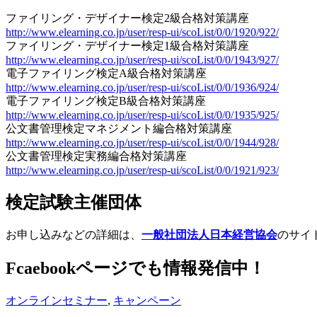
ファイリング・デザイナー検定2級合格対策講座
http://www.elearning.co.jp/user/resp-ui/scoList/0/0/1920/922/
ファイリング・デザイナー検定1級合格対策講座
http://www.elearning.co.jp/user/resp-ui/scoList/0/0/1943/927/
電子ファイリング検定A級合格対策講座
http://www.elearning.co.jp/user/resp-ui/scoList/0/0/1936/924/
電子ファイリング検定B級合格対策講座
http://www.elearning.co.jp/user/resp-ui/scoList/0/0/1935/925/
公文書管理検定マネジメント編合格対策講座
http://www.elearning.co.jp/user/resp-ui/scoList/0/0/1944/928/
公文書管理検定実務編合格対策講座
http://www.elearning.co.jp/user/resp-ui/scoList/0/0/1921/923/
検定試験主催団体
お申し込みなどの詳細は、
一般社団法人日本経営協会
のサイ
Fcaebookページでも情報発信中！
オンラインセミナー
,
キャンペーン