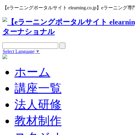
【eラーニングポータルサイト elearning.co.jp】eラー
Select Language
▼
ホーム
講座一覧
法人研修
教材制作