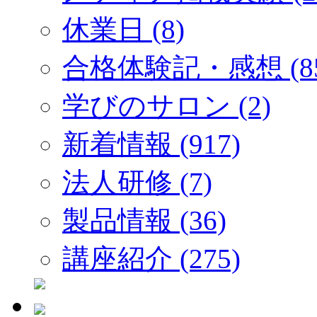
休業日 (8)
合格体験記・感想 (85
学びのサロン (2)
新着情報 (917)
法人研修 (7)
製品情報 (36)
講座紹介 (275)