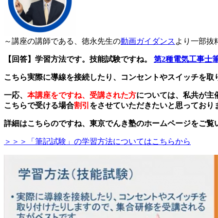
～講座の講師である、徳永先生の
動画ガイダンス
より一部抜
【回答】学習方法です。技能試験ですね。
第2種電気工事士
こちら実際に導線を接続したり、コンセントやスイッチを取
一応、
本講座をですね、受講された方
については、私共が主
こちらで受ける場合
割引
をさせていただきたいと思っており
詳細はこちらのですね、東京でんき塾のホームページをご覧
＞＞＞「筆記試験」の学習方法についてはこちらから