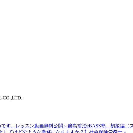
O.,LTD.
です。レッスン動画無料公開～箭島裕治eBASS塾 初級編（
務としてはどのような業務になりますか？】社会保険労務士
»