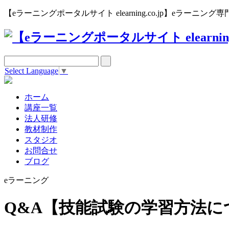
【eラーニングポータルサイト elearning.co.jp】eラー
Select Language
▼
ホーム
講座一覧
法人研修
教材制作
スタジオ
お問合せ
ブログ
eラーニング
Q&A【技能試験の学習方法に