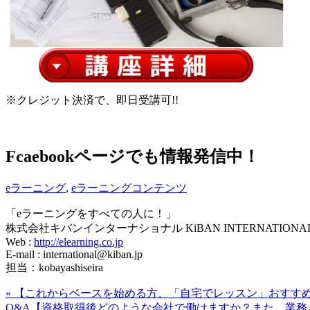
※クレジット決済で、即日受講可!!
Fcaebookページでも情報発信中！
eラーニング
,
eラーニングコンテンツ
「eラーニングをすべての人に！」
株式会社キバンインターナショナル KiBAN INTERNATIONAL C
Web :
http://elearning.co.jp
E-mail : international@kiban.jp
担当：kobayashiseira
«
【これからベースを始める方、「自宅でレッスン」おすすめ
Q&A【資格取得後どのような会社で働けますか？また、業