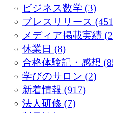
ビジネス数学 (3)
プレスリリース (451
メディア掲載実績 (2
休業日 (8)
合格体験記・感想 (85
学びのサロン (2)
新着情報 (917)
法人研修 (7)