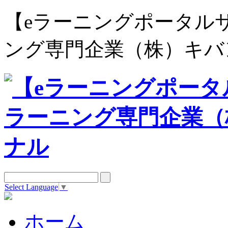
【eラーニングポータルサイト e
ング専門企業（株）キバ
Select Language
▼
ホーム