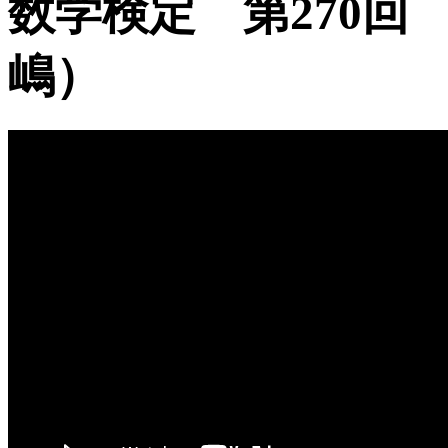
数学検定 第270回
嶋）