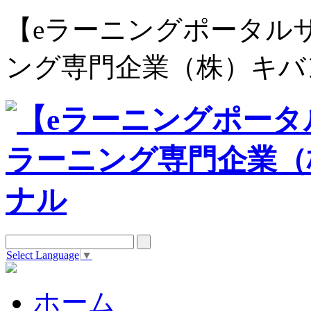
【eラーニングポータルサイト e
ング専門企業（株）キバ
Select Language
▼
ホーム