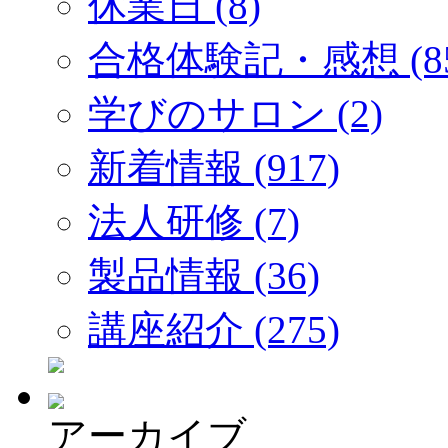
休業日 (8)
合格体験記・感想 (85
学びのサロン (2)
新着情報 (917)
法人研修 (7)
製品情報 (36)
講座紹介 (275)
アーカイブ