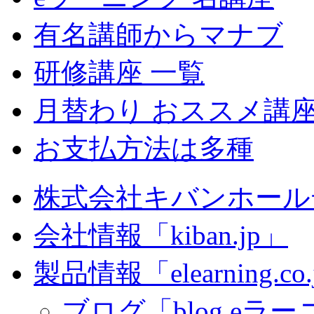
有名講師からマナブ
研修講座 一覧
月替わり おススメ講
お支払方法は多種
株式会社キバンホール
会社情報「kiban.jp」
製品情報「elearning.co
ブログ「blog.eラーニ