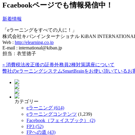
Fcaebookページでも情報発信中！
新着情報
「eラーニングをすべての人に！」
株式会社キバンインターナショナル KiBAN INTERNATIONAL C
Web :
http://elearning.co.jp
E-mail : international@kiban.jp
担当：衣笠徳子
«
消費税法改正後の証券外務員2種対策講座について
弊社のeラーニングシステムSmartBrainをお使い頂いてい
カテゴリー
eラーニング (614)
eラーニングコンテンツ
(1,239)
Facebook（フェイスブック） (2)
FP3 (52)
FPへの道 (43)