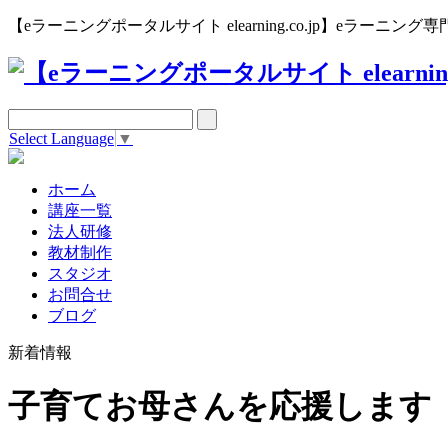
【eラーニングポータルサイト elearning.co.jp】eラー
Select Language
▼
ホーム
講座一覧
法人研修
教材制作
スタジオ
お問合せ
ブログ
新着情報
子育てお母さんを応援します