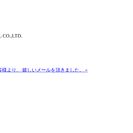
O.,LTD.
るお客様より、 嬉しいメールを頂きました。
»