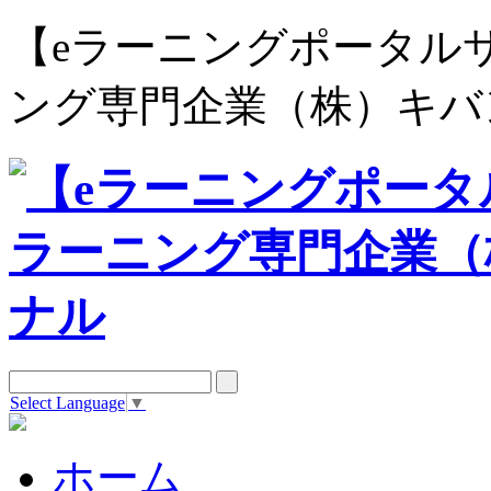
【eラーニングポータルサイト e
ング専門企業（株）キバ
Select Language
▼
ホーム