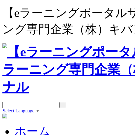
【eラーニングポータルサイト e
ング専門企業（株）キバ
Select Language
▼
ホーム