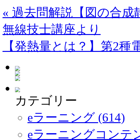
«
過去問解説【図の合成
無線技士講座より
【発熱量とは？】第2種
カテゴリー
eラーニング (614)
eラーニングコンテ