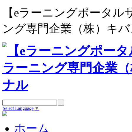
【eラーニングポータルサイト e
ング専門企業（株）キバ
Select Language
▼
ホーム