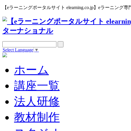
【eラーニングポータルサイト elearning.co.jp】eラー
Select Language
▼
ホーム
講座一覧
法人研修
教材制作