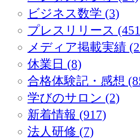
ビジネス数学 (3)
プレスリリース (451
メディア掲載実績 (2
休業日 (8)
合格体験記・感想 (85
学びのサロン (2)
新着情報 (917)
法人研修 (7)