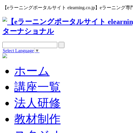
【eラーニングポータルサイト elearning.co.jp】eラー
Select Language
▼
ホーム
講座一覧
法人研修
教材制作