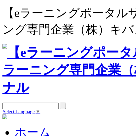
【eラーニングポータルサイト e
ング専門企業（株）キバ
Select Language
▼
ホーム