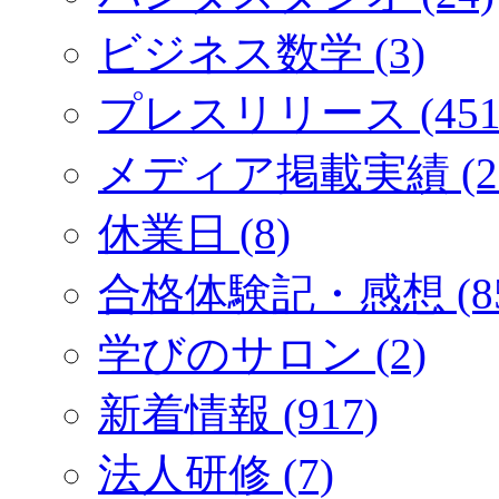
ビジネス数学 (3)
プレスリリース (451
メディア掲載実績 (2
休業日 (8)
合格体験記・感想 (85
学びのサロン (2)
新着情報 (917)
法人研修 (7)