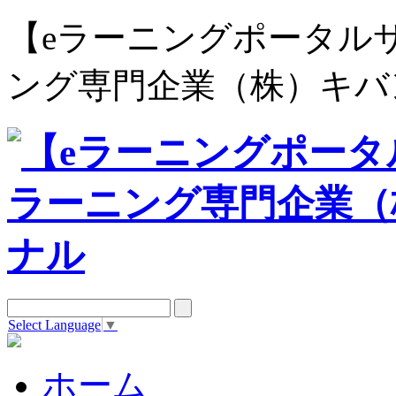
【eラーニングポータルサイト e
ング専門企業（株）キバ
Select Language
▼
ホーム