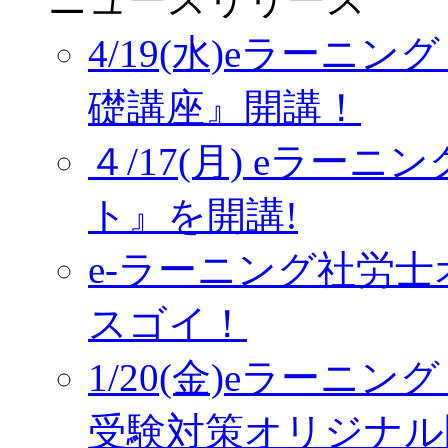
4/19(水)eラーニ
礎講座』開講！
４/17(月) eラー
ト』を開講!
e-ラーニング社労
スゴイ！
1/20(金)eラーニ
受験対策オリジナル