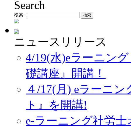
Search
検索:
ニュースリリース
4/19(水)eラーニ
礎講座』開講！
４/17(月) eラー
ト』を開講!
e-ラーニング社労