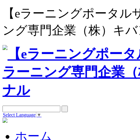
【eラーニングポータルサイト e
ング専門企業（株）キバ
Select Language
▼
ホーム