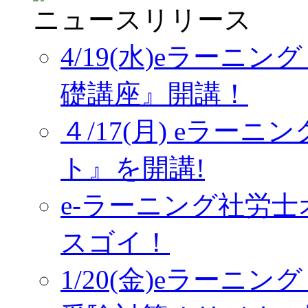
ニュースリリース
4/19(水)eラーニ
礎講座』開講！
４/17(月) eラー
ト』を開講!
e-ラーニング社労
スゴイ！
1/20(金)eラーニ