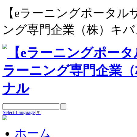
【eラーニングポータルサイト e
ング専門企業（株）キバ
Select Language
▼
ホーム