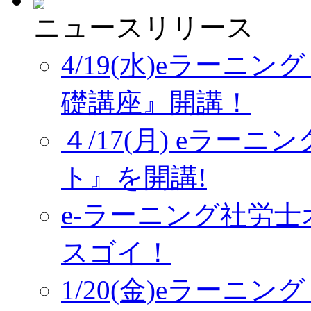
ニュースリリース
4/19(水)eラーニ
礎講座』開講！
４/17(月) eラー
ト』を開講!
e-ラーニング社労
スゴイ！
1/20(金)eラーニ