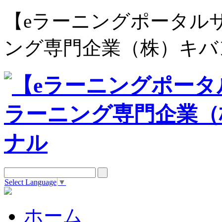
【eラーニングポータルサイト e
ング専門企業（株）キバ
Select Language
▼
ホーム