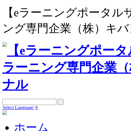
【eラーニングポータルサイト e
ング専門企業（株）キバ
Select Language
▼
ホーム