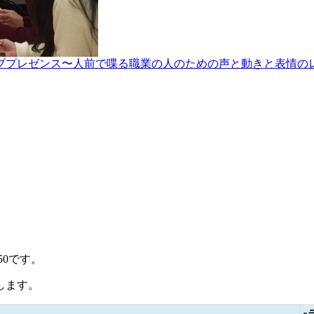
ブプレゼンス〜人前で喋る職業の人のための声と動きと表情のレ
50です。
します。
e