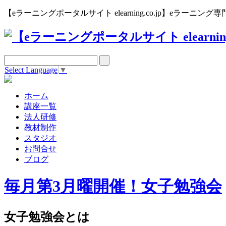
【eラーニングポータルサイト elearning.co.jp】eラー
Select Language
▼
ホーム
講座一覧
法人研修
教材制作
スタジオ
お問合せ
ブログ
毎月第3月曜開催！女子勉強会
女子勉強会とは