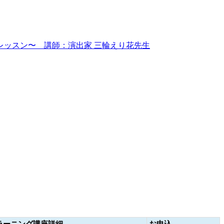
ッスン〜 講師：演出家 三輪えり花先生
ラーニング講座詳細
お申込