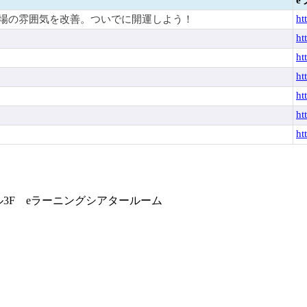
ht
場の雰囲気を改善。ついでに開運しよう！
ht
ht
ht
ht
ht
ht
ビル3F eラーニングシアタールーム