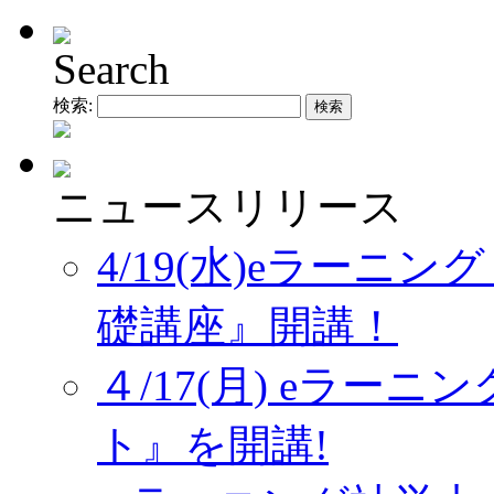
Search
検索:
ニュースリリース
4/19(水)eラーニ
礎講座』開講！
４/17(月) eラー
ト』を開講!